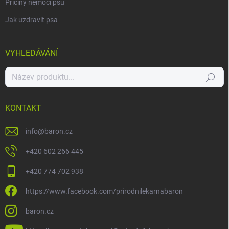
Příčiny nemocí psů
Jak uzdravit psa
VYHLEDÁVÁNÍ
Hledat
KONTAKT
info
@
baron.cz
+420 602 266 445
+420 774 702 938
https://www.facebook.com/prirodnilekarnabaron
baron.cz