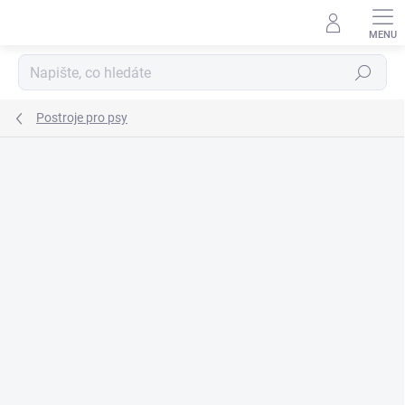
Přejít
na
obsah
Hledat
Postroje pro psy