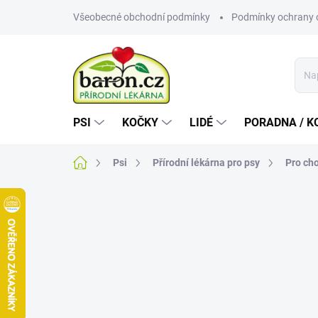
Přejít
Všeobecné obchodní podmínky
Podmínky ochrany 
na
obsah
PSI
KOČKY
LIDÉ
PORADNA / K
Domů
Psi
Přírodní lékárna pro psy
Pro ch