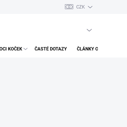
CZK
 / Kontakty
Hodnocení obchodu
PRÁZDNÝ KOŠÍK
NÁKUPNÍ
KOŠÍK
OCI KOČEK
ČASTÉ DOTAZY
ČLÁNKY O ZDRAVÍ