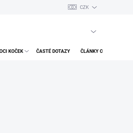
CZK
 / Kontakty
Hodnocení obchodu
PRÁZDNÝ KOŠÍK
NÁKUPNÍ
KOŠÍK
OCI KOČEK
ČASTÉ DOTAZY
ČLÁNKY O ZDRAVÍ