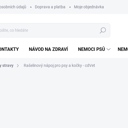
osobních údajů
Doprava a platba
Moje objednávka
Poradna
Hledat
ONTAKTY
NÁVOD NA ZDRAVÍ
NEMOCI PSŮ
NEM
y stravy
Rašelinový nápoj pro psy a kočky - cdVet