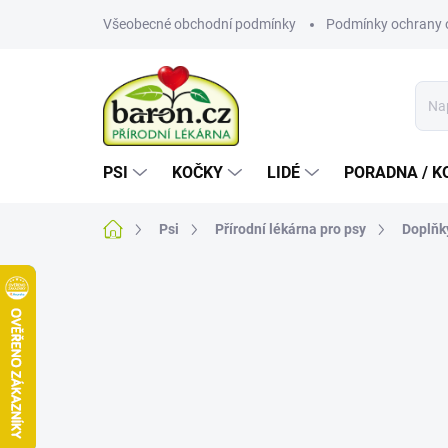
Přejít
Všeobecné obchodní podmínky
Podmínky ochrany 
na
obsah
PSI
KOČKY
LIDÉ
PORADNA / K
Domů
Psi
Přírodní lékárna pro psy
Doplňk