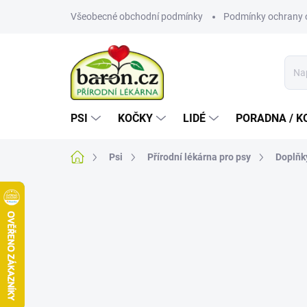
Přejít
Všeobecné obchodní podmínky
Podmínky ochrany 
na
obsah
PSI
KOČKY
LIDÉ
PORADNA / K
Domů
Psi
Přírodní lékárna pro psy
Doplňk