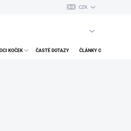
CZK
 / Kontakty
Hodnocení obchodu
PRÁZDNÝ KOŠÍK
NÁKUPNÍ
KOŠÍK
OCI KOČEK
ČASTÉ DOTAZY
ČLÁNKY O ZDRAVÍ