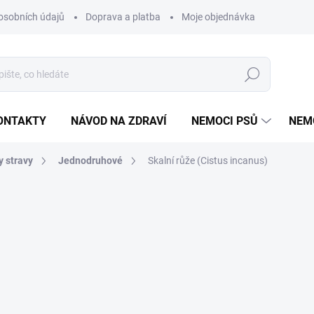
osobních údajů
Doprava a platba
Moje objednávka
Poradna
Hledat
ONTAKTY
NÁVOD NA ZDRAVÍ
NEMOCI PSŮ
NEM
y stravy
Jednodruhové
Skalní růže (Cistus incanus)