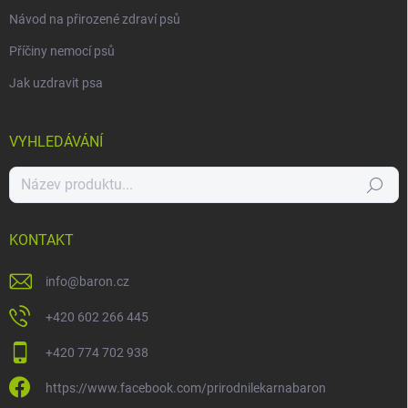
Návod na přirozené zdraví psů
Příčiny nemocí psů
Jak uzdravit psa
VYHLEDÁVÁNÍ
Hledat
KONTAKT
info
@
baron.cz
+420 602 266 445
+420 774 702 938
https://www.facebook.com/prirodnilekarnabaron