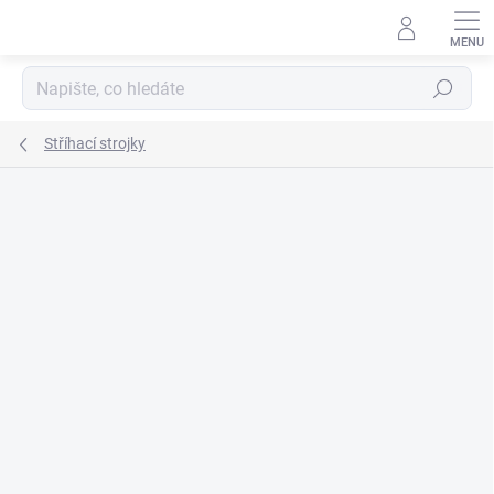
Přejít
na
obsah
Hledat
Stříhací strojky