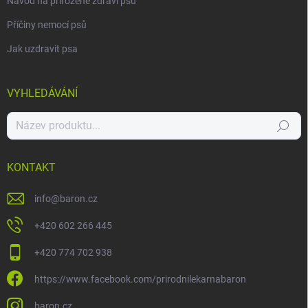
Návod na přirozené zdraví psů
Příčiny nemocí psů
Jak uzdravit psa
VYHLEDÁVÁNÍ
Hledat
KONTAKT
info
@
baron.cz
+420 602 266 445
+420 774 702 938
https://www.facebook.com/prirodnilekarnabaron
baron.cz