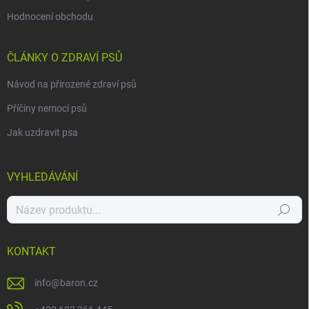
Hodnocení obchodu
ČLÁNKY O ZDRAVÍ PSŮ
Návod na přirozené zdraví psů
Příčiny nemocí psů
Jak uzdravit psa
VYHLEDÁVÁNÍ
Hledat
KONTAKT
info
@
baron.cz