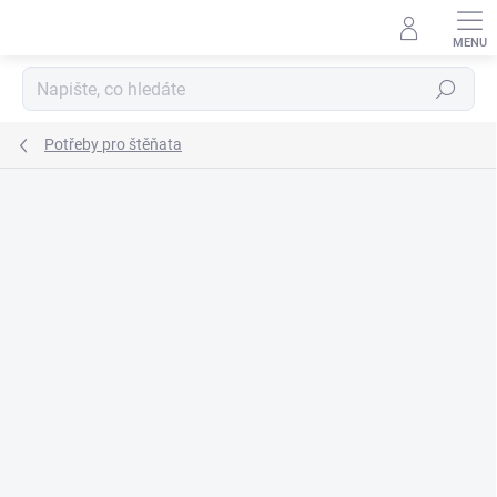
Přejít
na
obsah
Hledat
Potřeby pro štěňata