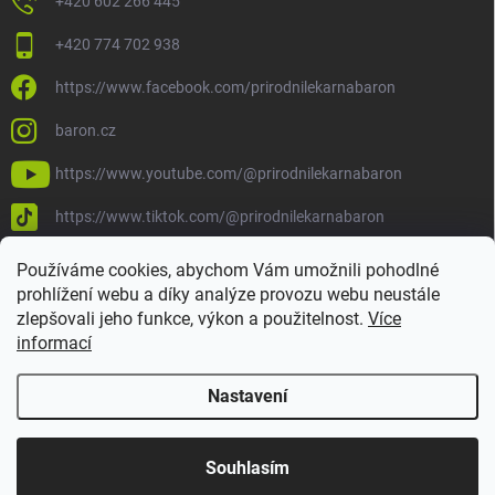
+420 602 266 445
+420 774 702 938
https://www.facebook.com/prirodnilekarnabaron
baron.cz
https://www.youtube.com/@prirodnilekarnabaron
https://www.tiktok.com/@prirodnilekarnabaron
Používáme cookies, abychom Vám umožnili pohodlné
prohlížení webu a díky analýze provozu webu neustále
zlepšovali jeho funkce, výkon a použitelnost.
Více
informací
Nastavení
Copyright 2026
Baron
. Všechna práva vyhrazena.
Upravit nastavení
cookies
Souhlasím
Vytvořil Shoptet