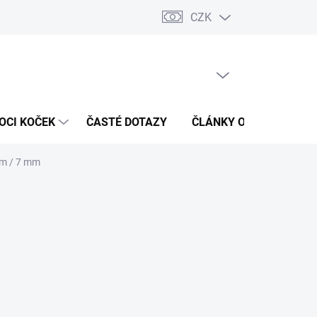
CZK
 / Kontakty
Hodnocení obchodu
PRÁZDNÝ KOŠÍK
NÁKUPNÍ
KOŠÍK
OCI KOČEK
ČASTÉ DOTAZY
ČLÁNKY O ZDRAVÍ
cm / 7 mm