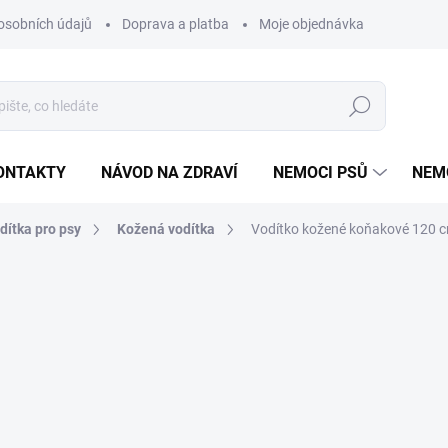
osobních údajů
Doprava a platba
Moje objednávka
Poradna
Hledat
ONTAKTY
NÁVOD NA ZDRAVÍ
NEMOCI PSŮ
NEM
dítka pro psy
Kožená vodítka
Vodítko kožené koňakové 120 