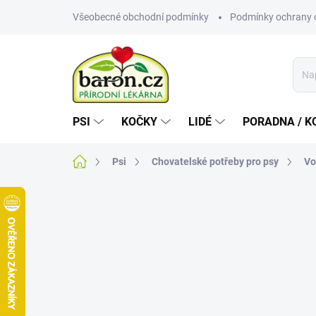
Přejít
Všeobecné obchodní podmínky
Podmínky ochrany 
na
obsah
PSI
KOČKY
LIDÉ
PORADNA / K
Domů
Psi
Chovatelské potřeby pro psy
Vo