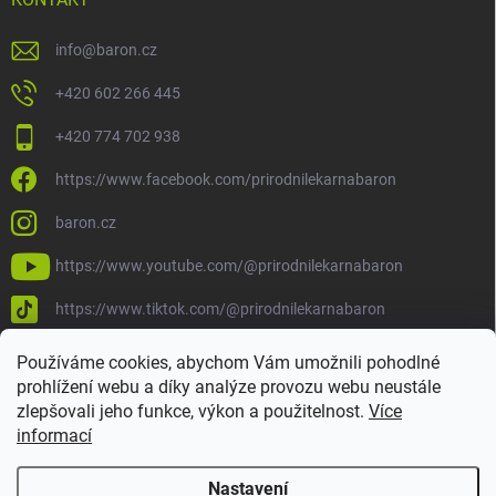
info
@
baron.cz
+420 602 266 445
+420 774 702 938
https://www.facebook.com/prirodnilekarnabaron
baron.cz
https://www.youtube.com/@prirodnilekarnabaron
https://www.tiktok.com/@prirodnilekarnabaron
Používáme cookies, abychom Vám umožnili pohodlné
prohlížení webu a díky analýze provozu webu neustále
zlepšovali jeho funkce, výkon a použitelnost.
Více
informací
Nastavení