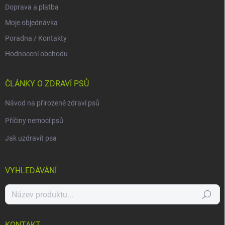
Doprava a platba
Moje objednávka
Poradna / Kontakty
Hodnocení obchodu
ČLÁNKY O ZDRAVÍ PSŮ
Návod na přirozené zdraví psů
Příčiny nemocí psů
Jak uzdravit psa
VYHLEDÁVÁNÍ
Hledat
KONTAKT