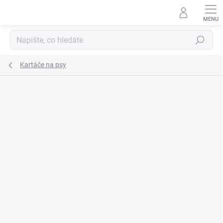
Přejít
na
obsah
Hledat
Kartáče na psy