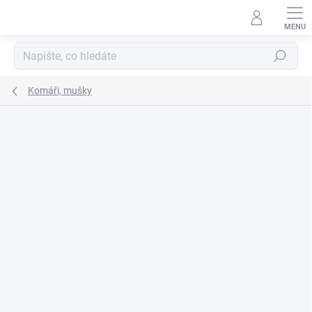
Přejít
na
obsah
Hledat
Komáři, mušky