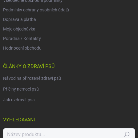
Všeobecné obchodní podmínky
Podmínky ochrany osobních údajů
Doprava a platba
Moje objednávka
Poradna / Kontakty
Hodnocení obchodu
ČLÁNKY O ZDRAVÍ PSŮ
Návod na přirozené zdraví psů
Příčiny nemocí psů
Jak uzdravit psa
VYHLEDÁVÁNÍ
Hledat