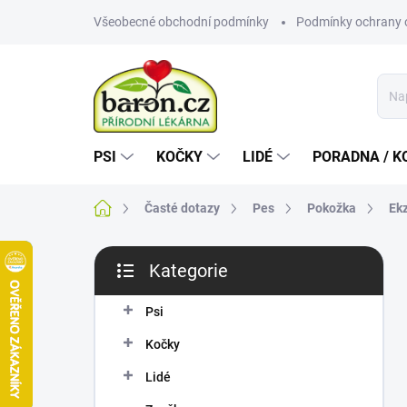
Přejít
Všeobecné obchodní podmínky
Podmínky ochrany 
na
obsah
PSI
KOČKY
LIDÉ
PORADNA / K
Domů
Časté dotazy
Pes
Pokožka
Ek
P
Kategorie
o
Přeskočit
s
kategorie
t
Psi
r
Kočky
a
n
Lidé
n