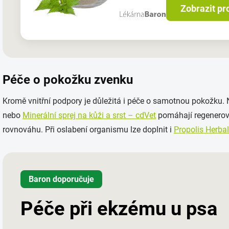
Zobrazit pr
Péče o pokožku zvenku
Kromě vnitřní podpory je důležitá i péče o samotnou pokožku.
nebo
Minerální sprej na kůži a srst – cdVet
pomáhají regenerova
rovnováhu. Při oslabení organismu lze doplnit i
Propolis Herba
Baron doporučuje
Péče při ekzému u psa