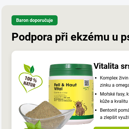
Baron doporučuje
Podpora při ekzému u p
Vitalita s
Komplex živin 
zinku a omega
Mořské řasy, k
kůže a kvalitu 
Bentonit pomá
a zlepšit využit