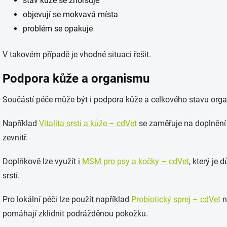
stav kůže se zhoršuje
objevují se mokvavá místa
problém se opakuje
V takovém případě je vhodné situaci řešit.
Podpora kůže a organismu
Součástí péče může být i podpora kůže a celkového stavu org
Například
Vitalita srsti a kůže – cdVet
se zaměřuje na doplnění 
zevnitř.
Doplňkově lze využít i
MSM pro psy a kočky – cdVet
, který je 
srsti.
Pro lokální péči lze použít například
Probiotický sprej – cdVet
n
pomáhají zklidnit podrážděnou pokožku.