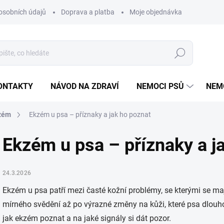
osobních údajů
Doprava a platba
Moje objednávka
Poradna
Hledat
ONTAKTY
NÁVOD NA ZDRAVÍ
NEMOCI PSŮ
NEM
zém
Ekzém u psa – příznaky a jak ho poznat
Ekzém u psa – příznaky a j
24.3.2026
Ekzém u psa patří mezi časté kožní problémy, se kterými se maj
mírného svědění až po výrazné změny na kůži, které psa dlouhod
jak ekzém poznat a na jaké signály si dát pozor.