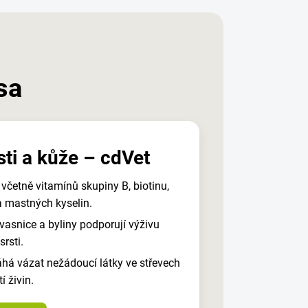
sa
rsti a kůže – cdVet
včetně vitamínů skupiny B, biotinu,
 mastných kyselin.
vasnice a byliny podporují výživu
srsti.
há vázat nežádoucí látky ve střevech
í živin.