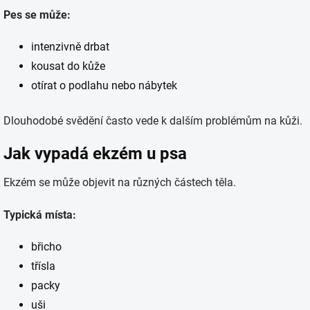
Pes se může:
intenzivně drbat
kousat do kůže
otírat o podlahu nebo nábytek
Dlouhodobé svědění často vede k dalším problémům na kůži.
Jak vypadá ekzém u psa
Ekzém se může objevit na různých částech těla.
Typická místa:
břicho
třísla
packy
uši