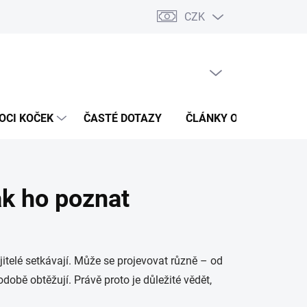
CZK
 / Kontakty
Hodnocení obchodu
PRÁZDNÝ KOŠÍK
NÁKUPNÍ
KOŠÍK
OCI KOČEK
ČASTÉ DOTAZY
ČLÁNKY O ZDRAVÍ
ak ho poznat
itelé setkávají. Může se projevovat různě – od
obě obtěžují. Právě proto je důležité vědět,