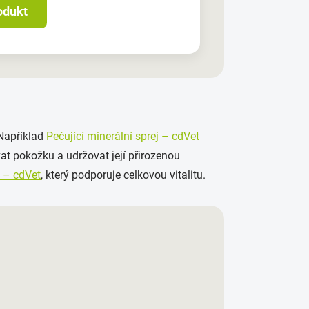
odukt
 Například
Pečující minerální sprej – cdVet
t pokožku a udržovat její přirozenou
l – cdVet
, který podporuje celkovou vitalitu.