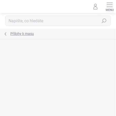
Přejít
na
obsah
Hledat
Přílohy k masu