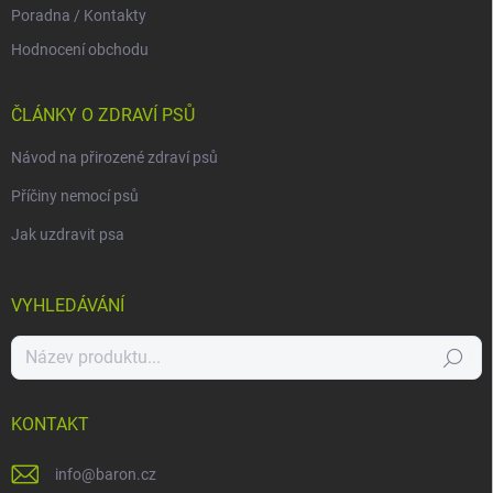
Poradna / Kontakty
Hodnocení obchodu
ČLÁNKY O ZDRAVÍ PSŮ
Návod na přirozené zdraví psů
Příčiny nemocí psů
Jak uzdravit psa
VYHLEDÁVÁNÍ
Hledat
KONTAKT
info
@
baron.cz