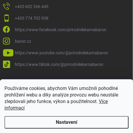
+420 602 266 445
+420 774 702 938
https://www.facebook.com/prirodnilekarnabaron
baron.cz
https://www.youtube.com/@prirodnilekarnabaron
https://www.tiktok.com/@prirodnilekarnabaron
Používáme cookies, abychom Vám umožnili pohodlné
prohlížení webu a díky analýze provozu webu neustále
zlepšovali jeho funkce, výkon a použitelnost.
Více
informací
Nastavení
Copyright 2026
Baron
. Všechna práva vyhrazena.
Upravit nastavení
cookies