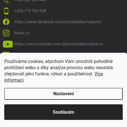
+420 774 702 938
https://www.facebook.com/prirodnilekarnabaron
baron.cz
https://www.youtube.com/@prirodnilekarnabaron
https://www.tiktok.com/@prirodnilekarnabaron
Používáme cookies, abychom Vám umožnili pohodlné
prohlížení webu a díky analýze provozu webu neustále
zlepšovali jeho funkce, výkon a použitelnost.
Více
informací
Nastavení
Souhlasím
Copyright 2026
Baron
. Všechna práva vyhrazena.
Upravit nastavení
cookies
Vytvořil Shoptet