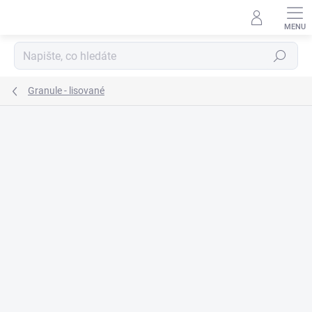
Přejít
na
obsah
Hledat
Granule - lisované