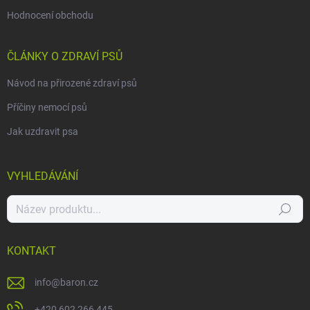
Hodnocení obchodu
ČLÁNKY O ZDRAVÍ PSŮ
Návod na přirozené zdraví psů
Příčiny nemocí psů
Jak uzdravit psa
VYHLEDÁVÁNÍ
Hledat
KONTAKT
info
@
baron.cz
+420 602 266 445