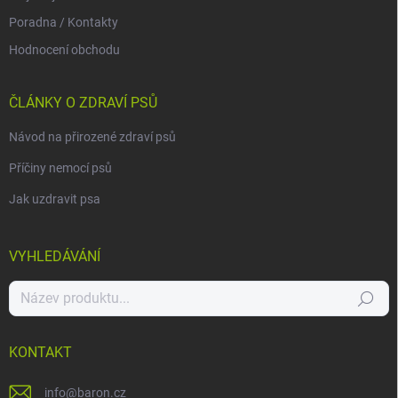
Poradna / Kontakty
Hodnocení obchodu
ČLÁNKY O ZDRAVÍ PSŮ
Návod na přirozené zdraví psů
Příčiny nemocí psů
Jak uzdravit psa
VYHLEDÁVÁNÍ
Hledat
KONTAKT
info
@
baron.cz