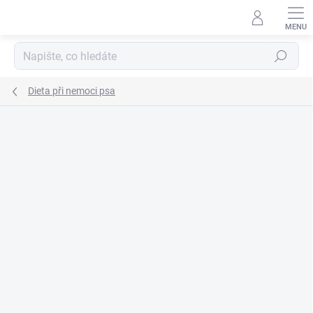
Přejít
na
obsah
Hledat
Dieta při nemoci psa