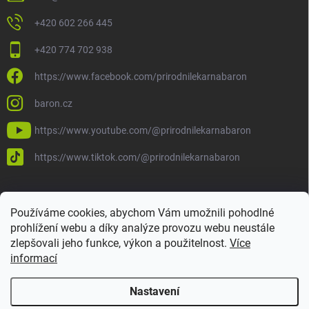
+420 602 266 445
+420 774 702 938
https://www.facebook.com/prirodnilekarnabaron
baron.cz
https://www.youtube.com/@prirodnilekarnabaron
https://www.tiktok.com/@prirodnilekarnabaron
Používáme cookies, abychom Vám umožnili pohodlné
prohlížení webu a díky analýze provozu webu neustále
zlepšovali jeho funkce, výkon a použitelnost.
Více
informací
Nastavení
Copyright 2026
Baron
. Všechna práva vyhrazena.
Upravit nastavení
cookies