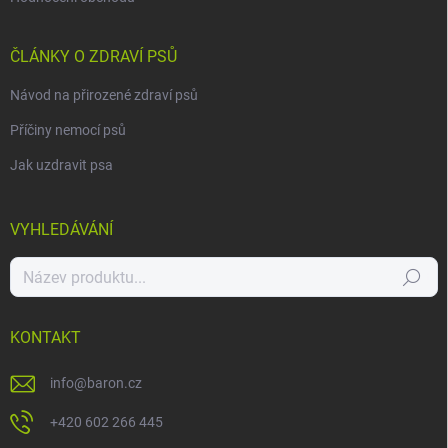
ČLÁNKY O ZDRAVÍ PSŮ
Návod na přirozené zdraví psů
Příčiny nemocí psů
Jak uzdravit psa
VYHLEDÁVÁNÍ
Hledat
KONTAKT
info
@
baron.cz
+420 602 266 445