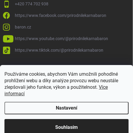
+420 774 702 938
https://www.facebook.com/prirodnilekarnabaron
baron.cz
https://www.youtube.com/@prirodnilekarnabaron
https://www.tiktok.com/@prirodnilekarnabaron
Používáme cookies, abychom Vám umožnili pohodlné
prohlížení webu a díky analýze provozu webu neustále
zlepšovali jeho funkce, výkon a použitelnost.
Více
informací
Nastavení
Copyright 2026
Baron
. Všechna práva vyhrazena.
Upravit nastavení
cookies
Vytvořil Shoptet
Souhlasím