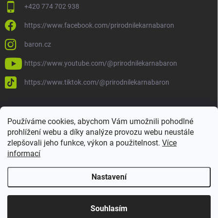
+420 774 702 938
https://www.facebook.com/prirodnilekarnabaron
baron.cz
https://www.youtube.com/@prirodnilekarnabaron
https://www.tiktok.com/@prirodnilekarnabaron
Používáme cookies, abychom Vám umožnili pohodlné
prohlížení webu a díky analýze provozu webu neustále
zlepšovali jeho funkce, výkon a použitelnost.
Více
informací
Nastavení
Copyright 2026
Baron
. Všechna práva vyhrazena.
Upravit nastavení
cookies
Vytvořil Shoptet
Souhlasím