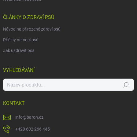
ČLÁNKY O ZDRAVÍ PSŮ
Návod na přirozené zdraví psů
Příčiny nemocí psů
Jak uzdravit psa
VYHLEDÁVÁNÍ
Hledat
KONTAKT
info
@
baron.cz
+420 602 266 445