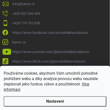
info
@
baron.cz
+420 602 266 445
+420 774 702 938
https://www.facebook.com/prirodnilekarnabaron
baron.cz
https://www.youtube.com/@prirodnilekarnabaron
https://www.tiktok.com/@prirodnilekarnabaron
Používáme cookies, abychom Vám umožnili pohodlné
prohlížení webu a díky analýze provozu webu neustále
zlepšovali jeho funkce, výkon a použitelnost.
Více
informací
Nastavení