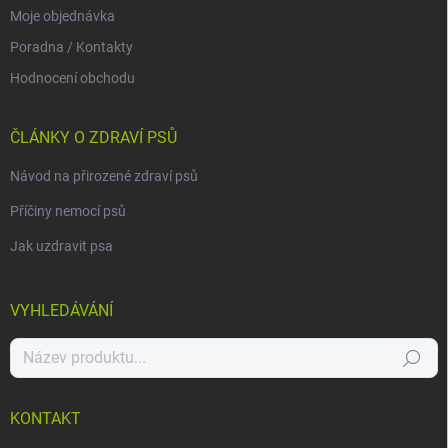
Moje objednávka
Poradna / Kontakty
Hodnocení obchodu
ČLÁNKY O ZDRAVÍ PSŮ
Návod na přirozené zdraví psů
Příčiny nemocí psů
Jak uzdravit psa
VYHLEDÁVÁNÍ
Hledat
KONTAKT