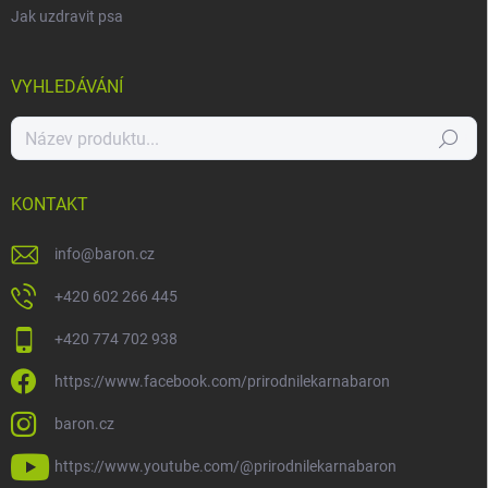
Jak uzdravit psa
VYHLEDÁVÁNÍ
Hledat
KONTAKT
info
@
baron.cz
+420 602 266 445
+420 774 702 938
https://www.facebook.com/prirodnilekarnabaron
baron.cz
https://www.youtube.com/@prirodnilekarnabaron