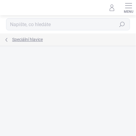
Přejít
na
obsah
Hledat
Speciální hlavice