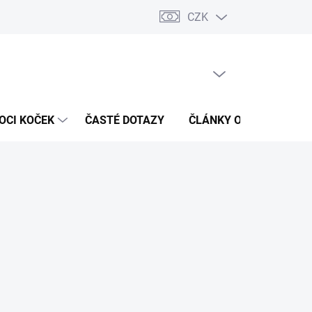
CZK
 / Kontakty
Hodnocení obchodu
PRÁZDNÝ KOŠÍK
NÁKUPNÍ
KOŠÍK
OCI KOČEK
ČASTÉ DOTAZY
ČLÁNKY O ZDRAVÍ