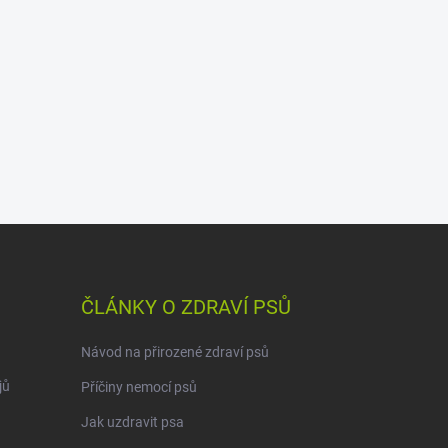
ČLÁNKY O ZDRAVÍ PSŮ
Návod na přirozené zdraví psů
jů
Příčiny nemocí psů
Jak uzdravit psa