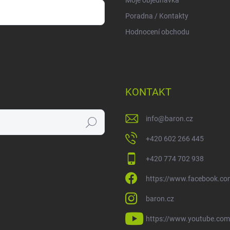
Poradna / Kontakty
Hodnocení obchodu
sobních údajů
KONTAKT
info
@
baron.cz
Hledat
+420 602 266 445
+420 774 702 938
https://www.facebook.co
baron.cz
https://www.youtube.com