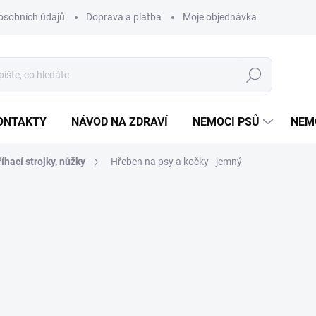
osobních údajů
Doprava a platba
Moje objednávka
Poradna
Hledat
ONTAKTY
NÁVOD NA ZDRAVÍ
NEMOCI PSŮ
NEM
říhací strojky, nůžky
Hřeben na psy a kočky - jemný