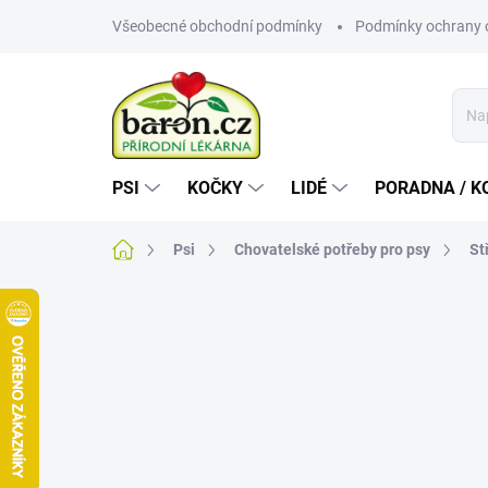
Přejít
Všeobecné obchodní podmínky
Podmínky ochrany 
na
obsah
PSI
KOČKY
LIDÉ
PORADNA / K
Domů
Psi
Chovatelské potřeby pro psy
St