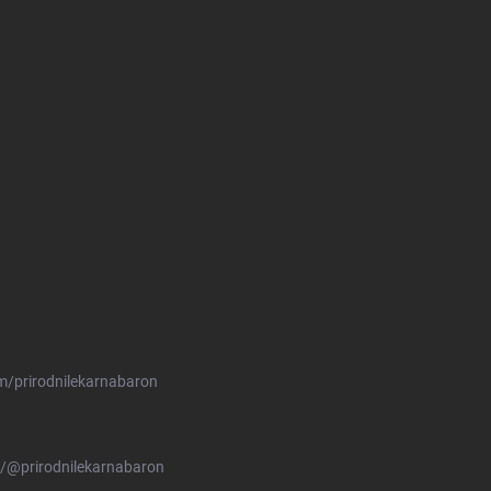
m/prirodnilekarnabaron
/@prirodnilekarnabaron