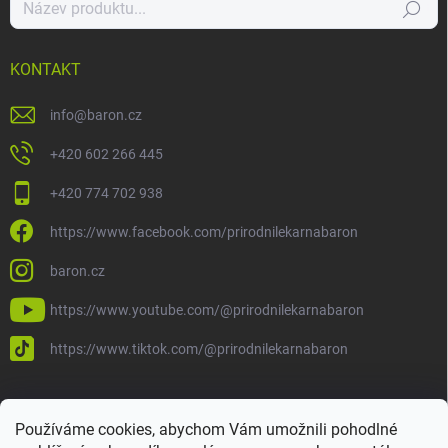
Hledat
KONTAKT
info
@
baron.cz
+420 602 266 445
+420 774 702 938
https://www.facebook.com/prirodnilekarnabaron
baron.cz
https://www.youtube.com/@prirodnilekarnabaron
https://www.tiktok.com/@prirodnilekarnabaron
Používáme cookies, abychom Vám umožnili pohodlné