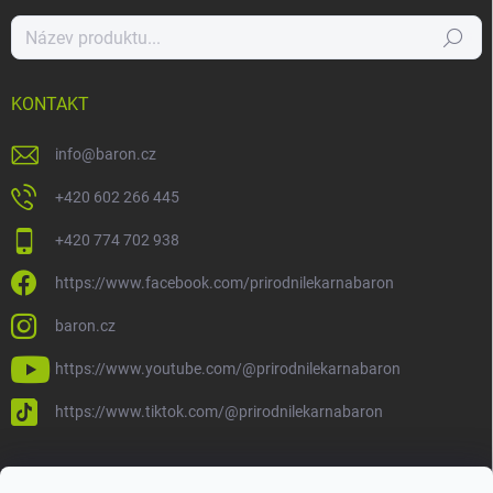
Hledat
KONTAKT
info
@
baron.cz
+420 602 266 445
+420 774 702 938
https://www.facebook.com/prirodnilekarnabaron
baron.cz
https://www.youtube.com/@prirodnilekarnabaron
https://www.tiktok.com/@prirodnilekarnabaron