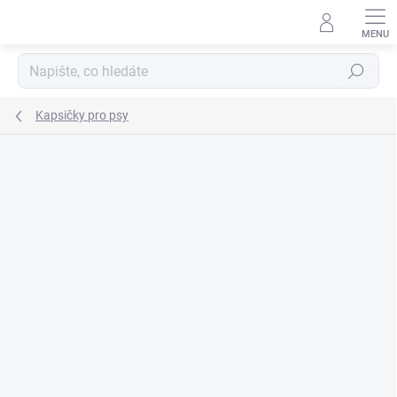
Přejít
na
obsah
Hledat
Kapsičky pro psy