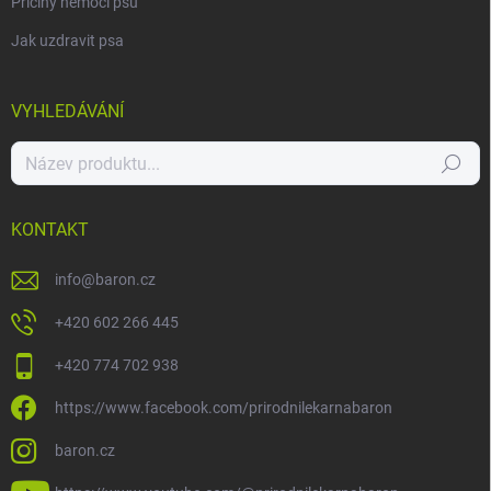
Příčiny nemocí psů
Jak uzdravit psa
VYHLEDÁVÁNÍ
Hledat
KONTAKT
info
@
baron.cz
+420 602 266 445
+420 774 702 938
https://www.facebook.com/prirodnilekarnabaron
baron.cz