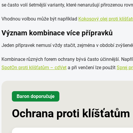
se často volí šetrnější varianty, které nenarušují přirozenou ro
Vhodnou volbou může být například
Kokosový olej proti klíšť
Význam kombinace více přípravků
Jeden přípravek nemusí vždy stačit, zejména v období zvýšenéh
Kombinace různých forem ochrany bývá často účinnější. Napří
SpotOn proti klíšťatům – cdVet
a při venčení lze použít
Sprej p
Baron doporučuje
Ochrana proti klíšťatům