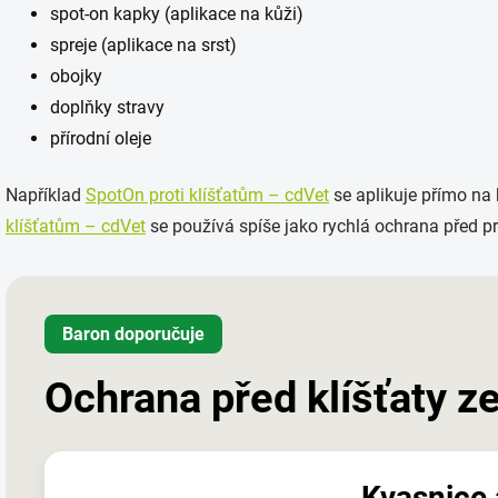
spot-on kapky (aplikace na kůži)
spreje (aplikace na srst)
obojky
doplňky stravy
přírodní oleje
Například
SpotOn proti klíšťatům – cdVet
se aplikuje přímo na
klíšťatům – cdVet
se používá spíše jako rychlá ochrana před p
Baron doporučuje
Ochrana před klíšťaty ze
Kvasnice 