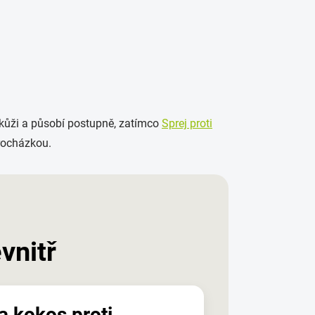
 kůži a působí postupně, zatímco
Sprej proti
rocházkou.
vnitř
a kokos proti