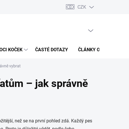
CZK
 / Kontakty
Hodnocení obchodu
PRÁZDNÝ KOŠÍK
NÁKUPNÍ
KOŠÍK
OCI KOČEK
ČASTÉ DOTAZY
ČLÁNKY O ZDRAVÍ
rávně vybrat
šťatům – jak správně
žitější, než se na první pohled zdá. Každý pes
o. Proto je důležité vědět, podle čeho