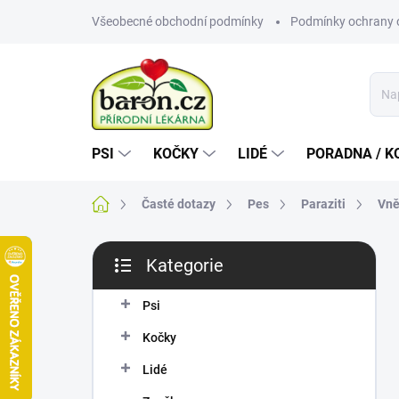
Přejít
Všeobecné obchodní podmínky
Podmínky ochrany 
na
obsah
PSI
KOČKY
LIDÉ
PORADNA / K
Domů
Časté dotazy
Pes
Paraziti
Vně
P
Kategorie
o
Přeskočit
s
kategorie
t
Psi
r
Kočky
a
n
Lidé
n