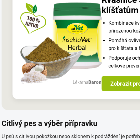
klíšťatům
Kombinace kva
přirozenou kož
Pomáhá ovlivni
pro klíšťata a
Podporuje och
celkové preve
Zobrazit pr
Citlivý pes a výběr přípravku
U psů s citlivou pokožkou nebo sklonem k podráždění je potřeb