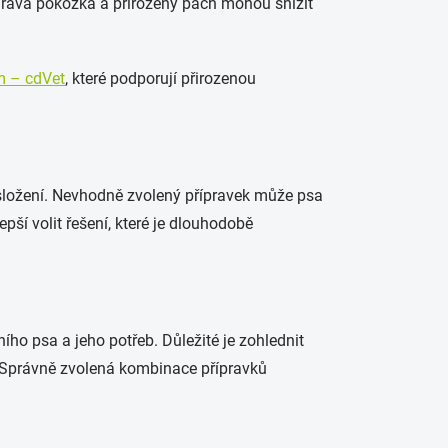
Zdravá pokožka a přirozený pach mohou snížit
m – cdVet
, které podporují přirozenou
é složení. Nevhodně zvolený přípravek může psa
ší volit řešení, které je dlouhodobě
ího psa a jeho potřeb. Důležité je zohlednit
e. Správně zvolená kombinace přípravků