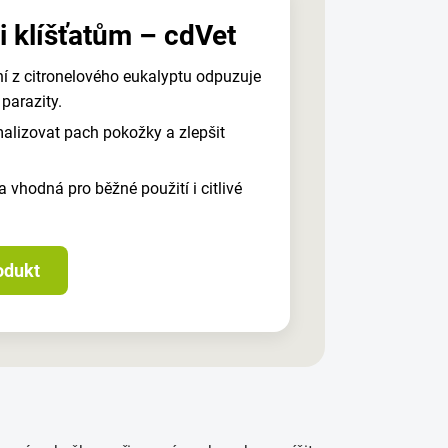
ti klíšťatům – cdVet
ní z citronelového eukalyptu odpuzuje
 parazity.
lizovat pach pokožky a zlepšit
 vhodná pro běžné použití i citlivé
odukt