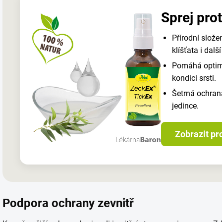
Sprej pro
Přírodní slože
klíšťata i další
Pomáhá optima
kondici srsti.
Šetrná ochrana
jedince.
Zobrazit pr
Podpora ochrany zevnitř