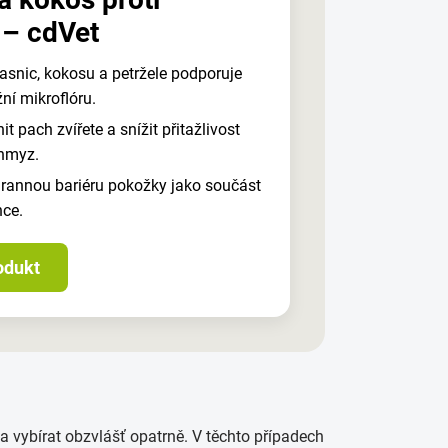
 – cdVet
snic, kokosu a petržele podporuje
ní mikroflóru.
t pach zvířete a snížit přitažlivost
 hmyz.
rannou bariéru pokožky jako součást
nce.
odukt
a vybírat obzvlášť opatrně. V těchto případech