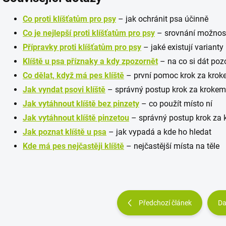
Co proti klíšťatům pro psy
– jak ochránit psa účinně
Co je nejlepší proti klíšťatům pro psy
– srovnání možnos
Přípravky proti klíšťatům pro psy
– jaké existují varianty
Klíště u psa příznaky a kdy zpozornět
– na co si dát poz
Co dělat, když má pes klíště
– první pomoc krok za kro
Jak vyndat psovi klíště
– správný postup krok za krokem
Jak vytáhnout klíště bez pinzety
– co použít místo ní
Jak vytáhnout klíště pinzetou
– správný postup krok za
Jak poznat klíště u psa
– jak vypadá a kde ho hledat
Kde má pes nejčastěji klíště
– nejčastější místa na těle
Předchozí článek
Da