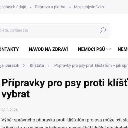
osobních údajů
Doprava a platba
Moje objednávka
Poradna
Hledat
ONTAKTY
NÁVOD NA ZDRAVÍ
NEMOCI PSŮ
NEM
jší paraziti
Klíšťata
Přípravky pro psy proti klíšťatům – jak sp
Přípravky pro psy proti klí
vybrat
20.3.2026
Výběr správného přípravku proti klíšťatům pro psa může být slo
je jiný a to, co vyhovuje jednomu, nemusí být ideální pro druhéh