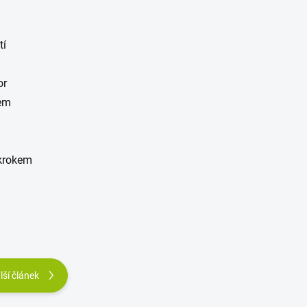
tí
or
kem
 krokem
lší článek