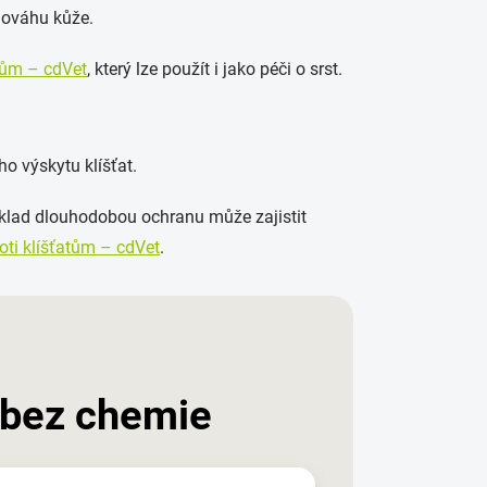
vnováhu kůže.
atům – cdVet
, který lze použít i jako péči o srst.
o výskytu klíšťat.
klad dlouhodobou ochranu může zajistit
roti klíšťatům – cdVet
.
 bez chemie