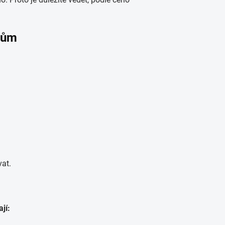
atům
vat.
jí: