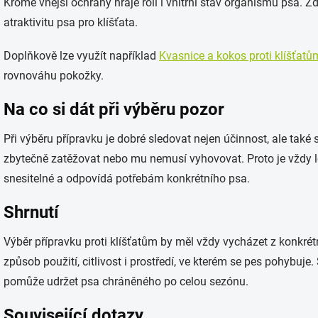
Kromě vnější ochrany hraje roli i vnitřní stav organismu psa. 
atraktivitu psa pro klíšťata.
Doplňkově lze využít například
Kvasnice a kokos proti klíšťatů
rovnováhu pokožky.
Na co si dát při výběru pozor
Při výběru přípravku je dobré sledovat nejen účinnost, ale tak
zbytečně zatěžovat nebo mu nemusí vyhovovat. Proto je vždy lep
snesitelné a odpovídá potřebám konkrétního psa.
Shrnutí
Výběr přípravku proti klíšťatům by měl vždy vycházet z konkrétn
způsob použití, citlivost i prostředí, ve kterém se pes pohybuj
pomůže udržet psa chráněného po celou sezónu.
Související dotazy