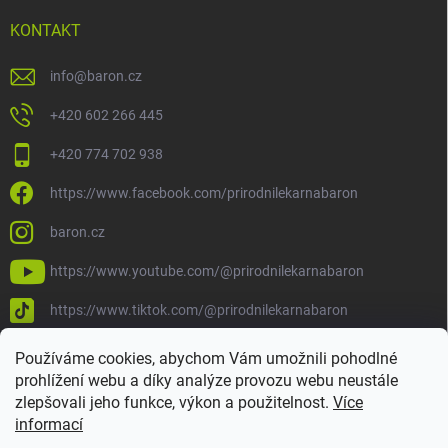
KONTAKT
info
@
baron.cz
+420 602 266 445
+420 774 702 938
https://www.facebook.com/prirodnilekarnabaron
baron.cz
https://www.youtube.com/@prirodnilekarnabaron
https://www.tiktok.com/@prirodnilekarnabaron
Používáme cookies, abychom Vám umožnili pohodlné
prohlížení webu a díky analýze provozu webu neustále
zlepšovali jeho funkce, výkon a použitelnost.
Více
informací