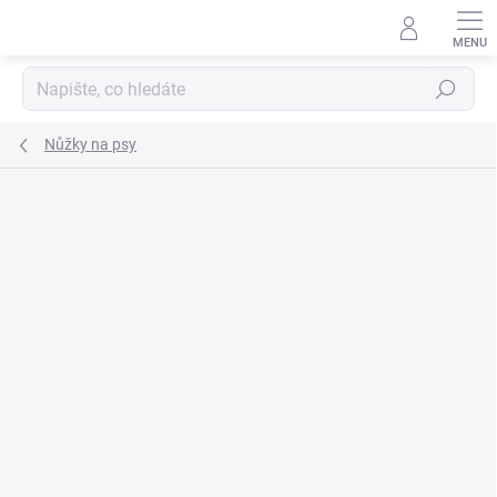
Přejít
na
obsah
Hledat
Nůžky na psy