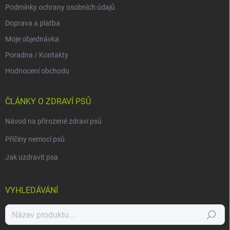
Podmínky ochrany osobních údajů
Doprava a platba
Moje objednávka
Poradna / Kontakty
Hodnocení obchodu
ČLÁNKY O ZDRAVÍ PSŮ
Návod na přirozené zdraví psů
Příčiny nemocí psů
Jak uzdravit psa
VYHLEDÁVÁNÍ
Hledat