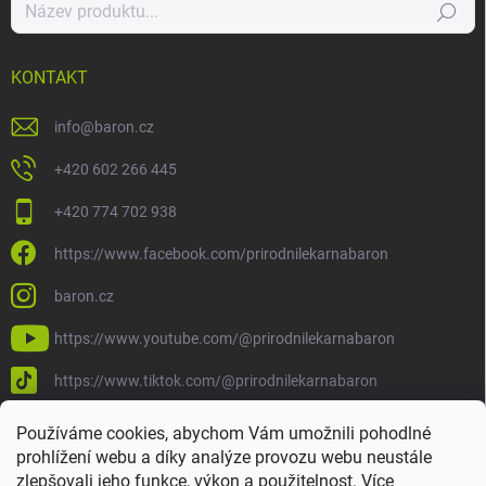
Hledat
KONTAKT
info
@
baron.cz
+420 602 266 445
+420 774 702 938
https://www.facebook.com/prirodnilekarnabaron
baron.cz
https://www.youtube.com/@prirodnilekarnabaron
https://www.tiktok.com/@prirodnilekarnabaron
Používáme cookies, abychom Vám umožnili pohodlné
prohlížení webu a díky analýze provozu webu neustále
zlepšovali jeho funkce, výkon a použitelnost.
Více