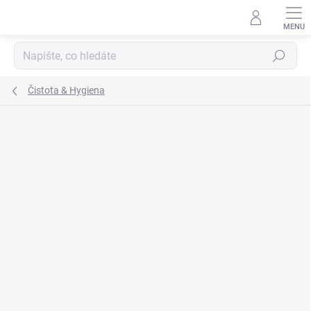
Přejít
na
obsah
Hledat
Čistota & Hygiena