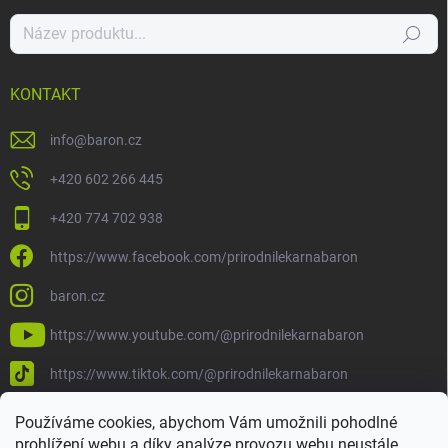
Hledat
KONTAKT
info
@
baron.cz
+420 602 266 445
+420 774 702 938
https://www.facebook.com/prirodnilekarnabaron
baron.cz
https://www.youtube.com/@prirodnilekarnabaron
https://www.tiktok.com/@prirodnilekarnabaron
Používáme cookies, abychom Vám umožnili pohodlné
prohlížení webu a díky analýze provozu webu neustále