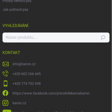
Příčiny nemocí psů
Jak uzdravit psa
VYHLEDÁVÁNÍ
Hledat
KONTAKT
info
@
baron.cz
+420 602 266 445
+420 774 702 938
https://www.facebook.com/prirodnilekarnabaron
baron.cz