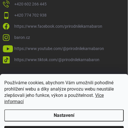
+420 602 266 445
+420 774 702 938
https://www.facebook.com/prirodnilekarnabaron
baron.cz
https://www.youtube.com/@prirodnilekarnabaron
https://www.tiktok.com/@prirodnilekarnabaron
Používáme cookies, abychom Vám umožnili pohodlné
prohlížení webu a díky analýze provozu webu neustále
zlepšovali jeho funkce, výkon a použitelnost.
Více
informací
Nastavení
Copyright 2026
Baron
. Všechna práva vyhrazena.
Upravit nastavení
cookies