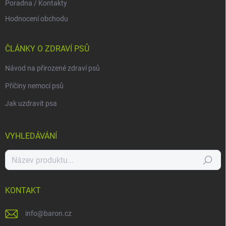
Poradna / Kontakty
Hodnocení obchodu
ČLÁNKY O ZDRAVÍ PSŮ
Návod na přirozené zdraví psů
Příčiny nemocí psů
Jak uzdravit psa
VYHLEDÁVÁNÍ
Hledat
KONTAKT
info
@
baron.cz