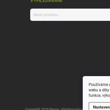
VYHLEDÁVÁNÍ
Používáme c
webu a díky
funkce, výko
Nastaven
Copyright 2026
Baron
. Všechna práva vyhrazena.
Uprav