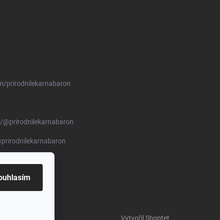
m/prirodnilekarnabaron
/@prirodnilekarnabaron
prirodnilekarnabaron
ouhlasím
Vytvořil Shoptet