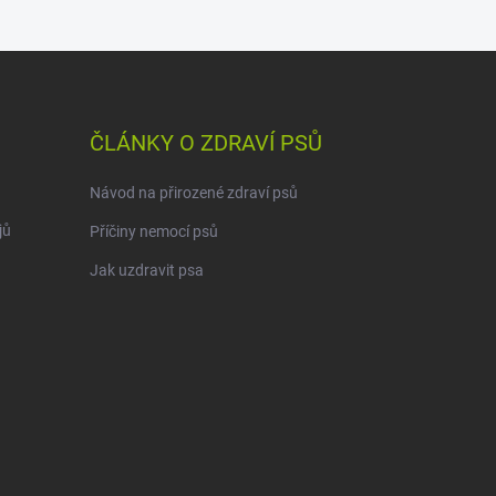
ČLÁNKY O ZDRAVÍ PSŮ
Návod na přirozené zdraví psů
jů
Příčiny nemocí psů
Jak uzdravit psa