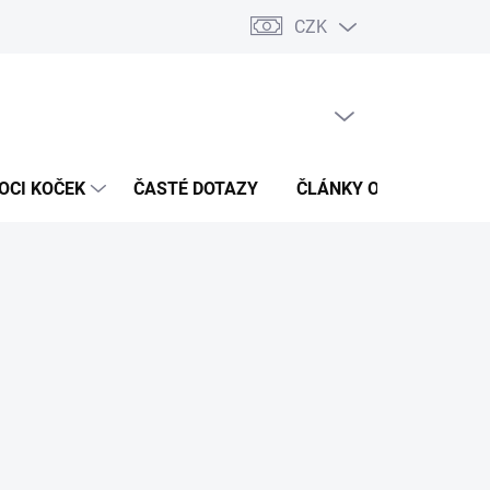
CZK
 / Kontakty
Hodnocení obchodu
PRÁZDNÝ KOŠÍK
NÁKUPNÍ
KOŠÍK
OCI KOČEK
ČASTÉ DOTAZY
ČLÁNKY O ZDRAVÍ