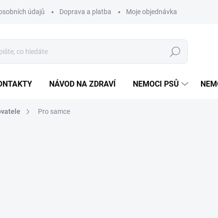
osobních údajů
Doprava a platba
Moje objednávka
Poradna
Hledat
ONTAKTY
NÁVOD NA ZDRAVÍ
NEMOCI PSŮ
NEM
ovatele
Pro samce