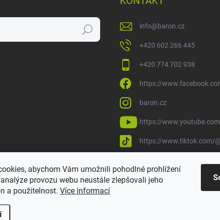
KONTAKT
info
@
baron.cz
Hledat
+420 602 266 445
+420 774 702 938
https://www.facebook.co
baron.cz
https://www.youtube.com
https://www.tiktok.com/@
ookies, abychom Vám umožnili pohodlné prohlížení
S
 analýze provozu webu neustále zlepšovali jeho
n a použitelnost.
Více informací
í
it nastavení cookies