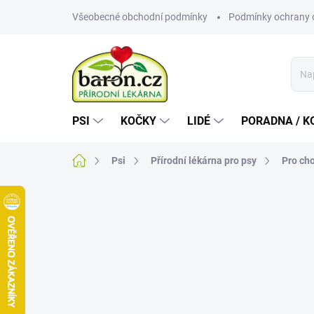
Přejít
Všeobecné obchodní podmínky
Podmínky ochrany 
na
obsah
PSI
KOČKY
LIDÉ
PORADNA / K
Domů
Psi
Přírodní lékárna pro psy
Pro ch