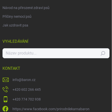
Návod na přirozené zdraví psů
Příčiny nemocí psů
Jak uzdravit psa
VYHLEDÁVÁNÍ
Hledat
KONTAKT
info
@
baron.cz
+420 602 266 445
+420 774 702 938
https://www.facebook.com/prirodnilekarnabaron