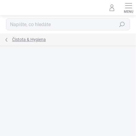
Přejít
na
obsah
Hledat
Čistota & Hygiena