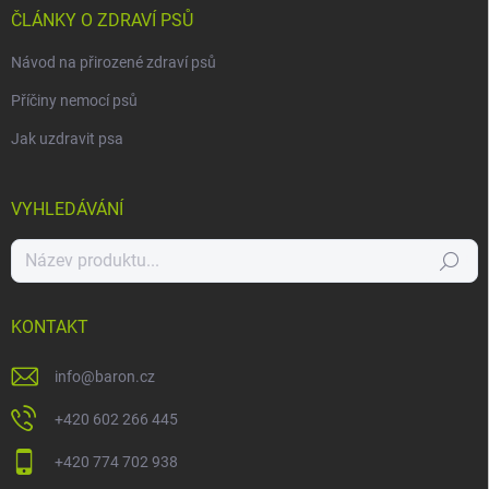
ČLÁNKY O ZDRAVÍ PSŮ
Návod na přirozené zdraví psů
Příčiny nemocí psů
Jak uzdravit psa
VYHLEDÁVÁNÍ
Hledat
KONTAKT
info
@
baron.cz
+420 602 266 445
+420 774 702 938