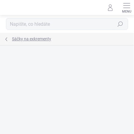
Přejít
na
obsah
Hledat
Sáčky na exkrementy