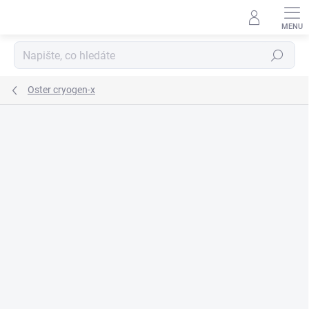
Přejít
na
obsah
Hledat
Oster cryogen-x