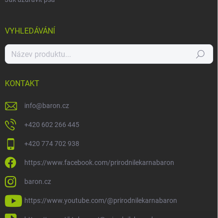
VYHLEDÁVÁNÍ
Hledat
KONTAKT
info
@
baron.cz
+420 602 266 445
+420 774 702 938
https://www.facebook.com/prirodnilekarnabaron
baron.cz
https://www.youtube.com/@prirodnilekarnabaron