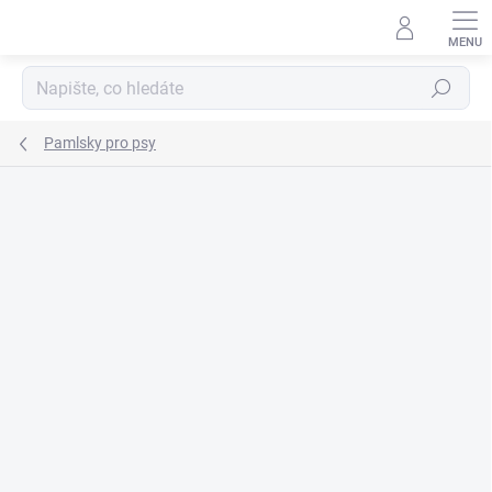
Přejít
na
obsah
Hledat
Pamlsky pro psy