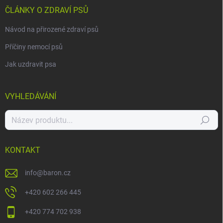
ČLÁNKY O ZDRAVÍ PSŮ
Návod na přirozené zdraví psů
Příčiny nemocí psů
Jak uzdravit psa
VYHLEDÁVÁNÍ
Hledat
KONTAKT
info
@
baron.cz
+420 602 266 445
+420 774 702 938