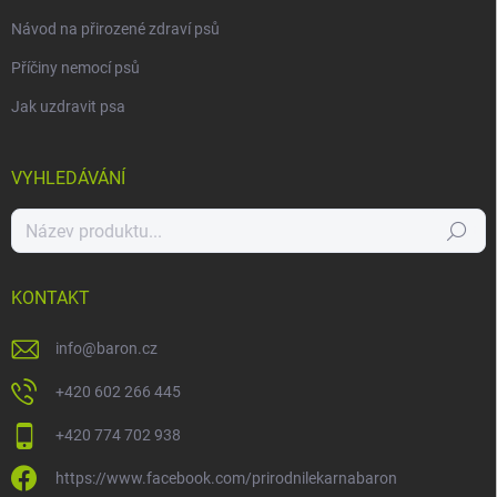
Návod na přirozené zdraví psů
Příčiny nemocí psů
Jak uzdravit psa
VYHLEDÁVÁNÍ
Hledat
KONTAKT
info
@
baron.cz
+420 602 266 445
+420 774 702 938
https://www.facebook.com/prirodnilekarnabaron