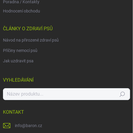
Poradna / Kontakty
Hodnocení obchodu
ČLÁNKY O ZDRAVÍ PSŮ
Návod na přirozené zdraví psů
Příčiny nemocí psů
Jak uzdravit psa
VYHLEDÁVÁNÍ
Hledat
KONTAKT
info
@
baron.cz