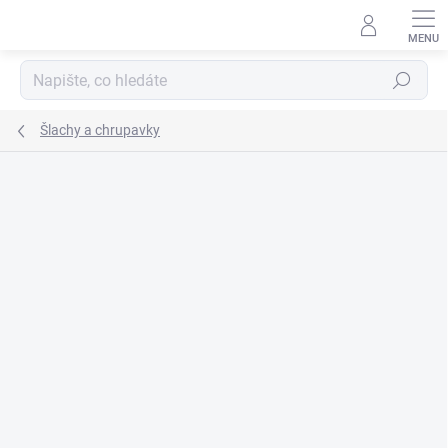
Přejít
na
obsah
Hledat
Šlachy a chrupavky