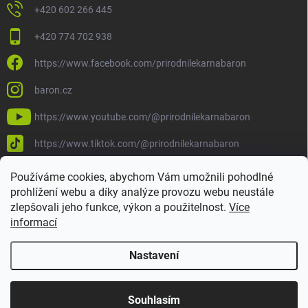
+420 602 266 445
+420 774 702 938
https://www.facebook.com/prirodnilekarnabaron
baron.cz
https://www.youtube.com/@prirodnilekarnabaron
https://www.tiktok.com/@prirodnilekarnabaron
Používáme cookies, abychom Vám umožnili pohodlné
prohlížení webu a díky analýze provozu webu neustále
zlepšovali jeho funkce, výkon a použitelnost.
Více
informací
Nastavení
Copyright 2026
Baron
. Všechna práva vyhrazena.
Upravit nastavení
cookies
Souhlasím