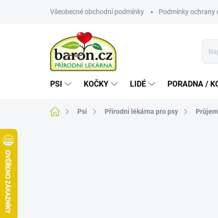
Přejít
Všeobecné obchodní podmínky
Podmínky ochrany 
na
obsah
PSI
KOČKY
LIDÉ
PORADNA / K
Domů
Psi
Přírodní lékárna pro psy
Průjem