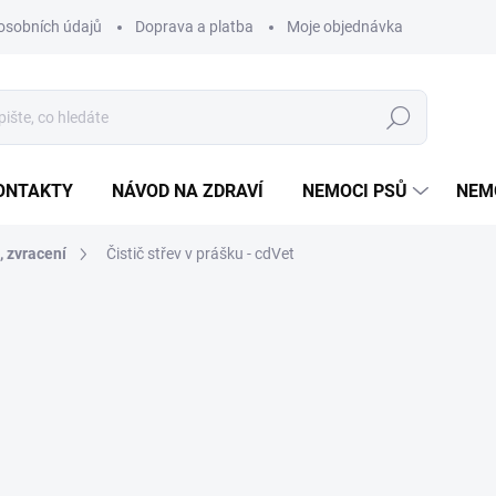
osobních údajů
Doprava a platba
Moje objednávka
Poradna
Hledat
ONTAKTY
NÁVOD NA ZDRAVÍ
NEMOCI PSŮ
NEM
, zvracení
Čistič střev v prášku - cdVet