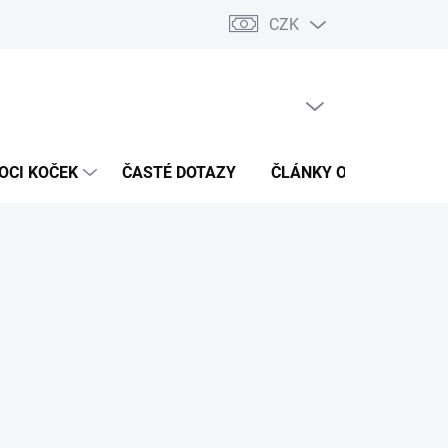
CZK
 / Kontakty
Hodnocení obchodu
PRÁZDNÝ KOŠÍK
NÁKUPNÍ
KOŠÍK
OCI KOČEK
ČASTÉ DOTAZY
ČLÁNKY O ZDRAVÍ