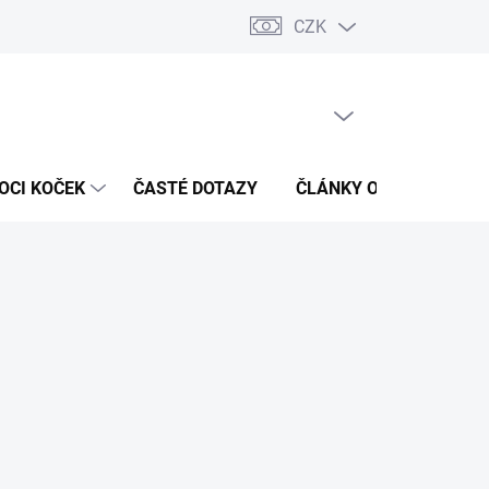
CZK
 / Kontakty
Hodnocení obchodu
PRÁZDNÝ KOŠÍK
NÁKUPNÍ
KOŠÍK
OCI KOČEK
ČASTÉ DOTAZY
ČLÁNKY O ZDRAVÍ