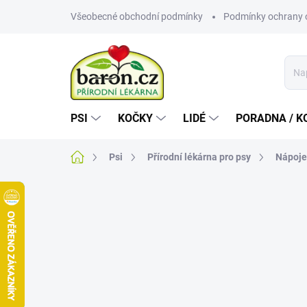
Přejít
Všeobecné obchodní podmínky
Podmínky ochrany 
na
obsah
PSI
KOČKY
LIDÉ
PORADNA / K
Domů
Psi
Přírodní lékárna pro psy
Nápoje