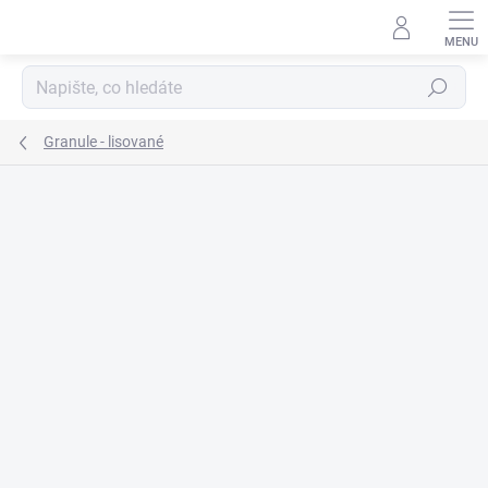
Přejít
na
obsah
Hledat
Granule - lisované