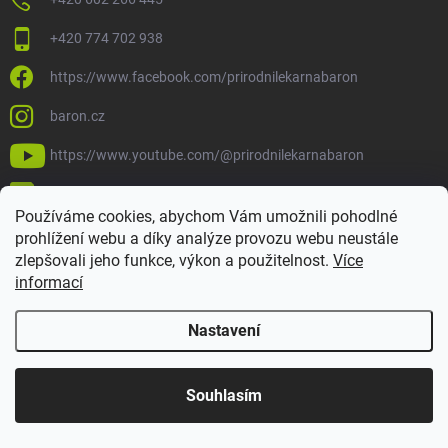
+420 774 702 938
https://www.facebook.com/prirodnilekarnabaron
baron.cz
https://www.youtube.com/@prirodnilekarnabaron
https://www.tiktok.com/@prirodnilekarnabaron
Používáme cookies, abychom Vám umožnili pohodlné
prohlížení webu a díky analýze provozu webu neustále
zlepšovali jeho funkce, výkon a použitelnost.
Více
informací
Nastavení
Souhlasím
Copyright 2026
Baron
. Všechna práva vyhrazena.
Upravit nastavení
cookies
Vytvořil Shoptet