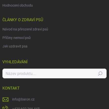
Hodnocení obchodu
ČLÁNKY O ZDRAVÍ PSŮ
Návod na přirozené zdraví psů
Příčiny nemocí psů
Jak uzdravit psa
VYHLEDÁVÁNÍ
Hledat
KONTAKT
info
@
baron.cz
+420 602 266 445