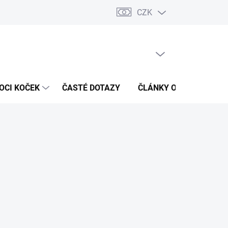
CZK
 / Kontakty
Hodnocení obchodu
PRÁZDNÝ KOŠÍK
NÁKUPNÍ
KOŠÍK
OCI KOČEK
ČASTÉ DOTAZY
ČLÁNKY O ZDRAVÍ