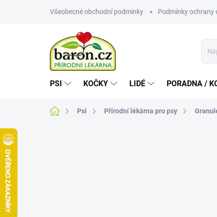
Přejít
Všeobecné obchodní podmínky
Podmínky ochrany 
na
obsah
PSI
KOČKY
LIDÉ
PORADNA / K
Domů
Psi
Přírodní lékárna pro psy
Granule