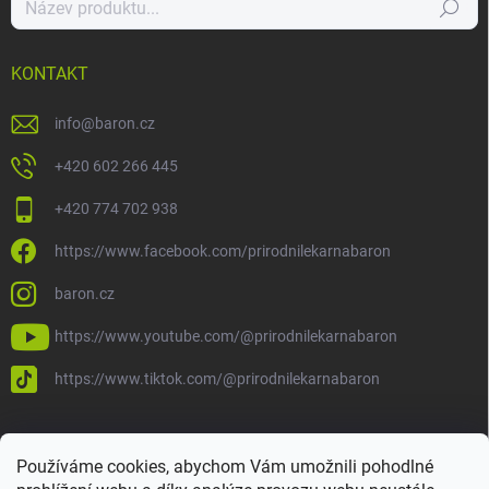
Hledat
KONTAKT
info
@
baron.cz
+420 602 266 445
+420 774 702 938
https://www.facebook.com/prirodnilekarnabaron
baron.cz
https://www.youtube.com/@prirodnilekarnabaron
https://www.tiktok.com/@prirodnilekarnabaron
Používáme cookies, abychom Vám umožnili pohodlné