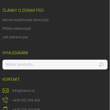
ČLÁNKY O ZDRAVÍ PSŮ
Návod na přirozené zdraví psů
Příčiny nemocí psů
Jak uzdravit psa
VYHLEDÁVÁNÍ
Hledat
KONTAKT
info
@
baron.cz
+420 602 266 445
+420 774 702 938