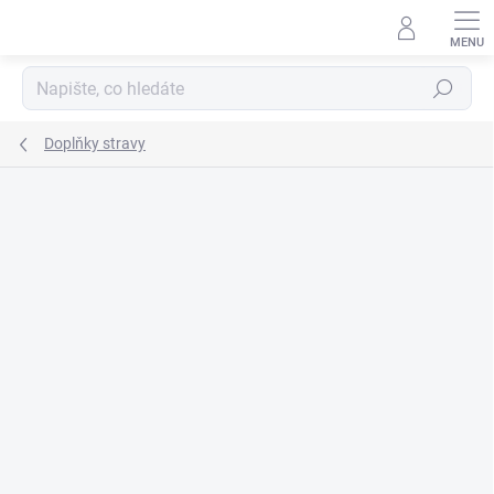
Přejít
na
obsah
Hledat
Doplňky stravy