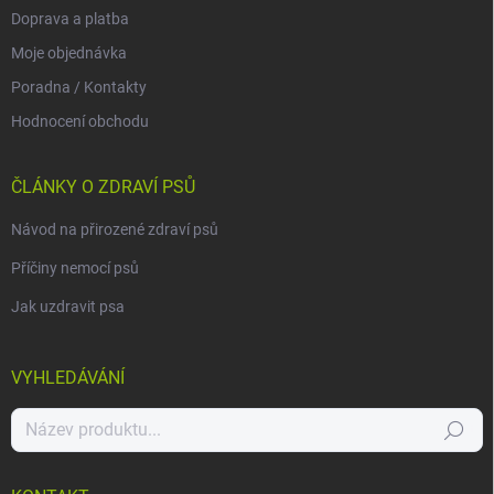
Doprava a platba
Moje objednávka
Poradna / Kontakty
Hodnocení obchodu
ČLÁNKY O ZDRAVÍ PSŮ
Návod na přirozené zdraví psů
Příčiny nemocí psů
Jak uzdravit psa
VYHLEDÁVÁNÍ
Hledat