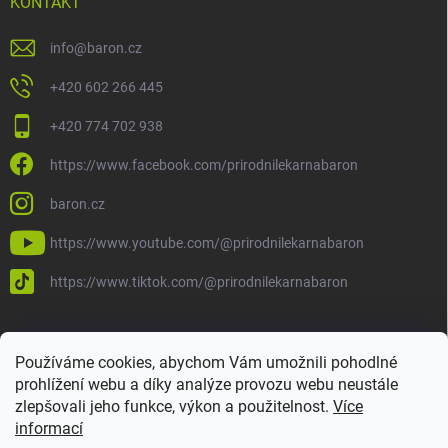
KONTAKT
info
@
baron.cz
+420 602 266 445
+420 774 702 938
https://www.facebook.com/prirodnilekarnabaron
baron.cz
https://www.youtube.com/@prirodnilekarnabaron
https://www.tiktok.com/@prirodnilekarnabaron
Používáme cookies, abychom Vám umožnili pohodlné
prohlížení webu a díky analýze provozu webu neustále
zlepšovali jeho funkce, výkon a použitelnost.
Více
informací