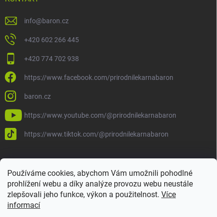
info
@
baron.cz
+420 602 266 445
+420 774 702 938
https://www.facebook.com/prirodnilekarnabaron
baron.cz
https://www.youtube.com/@prirodnilekarnabaron
https://www.tiktok.com/@prirodnilekarnabaron
Používáme cookies, abychom Vám umožnili pohodlné
prohlížení webu a díky analýze provozu webu neustále
zlepšovali jeho funkce, výkon a použitelnost.
Více
informací