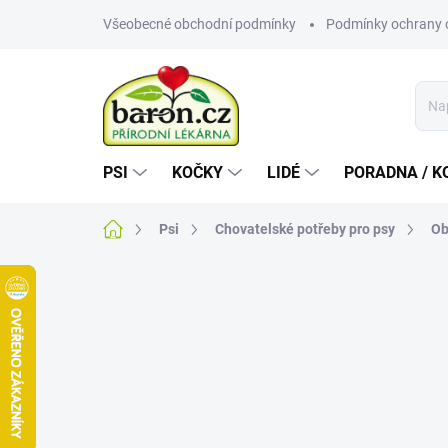
Přejít
Všeobecné obchodní podmínky
Podmínky ochrany 
na
obsah
PSI
KOČKY
LIDÉ
PORADNA / K
Domů
Psi
Chovatelské potřeby pro psy
Ob