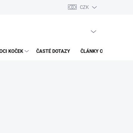
CZK
 / Kontakty
Hodnocení obchodu
PRÁZDNÝ KOŠÍK
NÁKUPNÍ
KOŠÍK
OCI KOČEK
ČASTÉ DOTAZY
ČLÁNKY O ZDRAVÍ