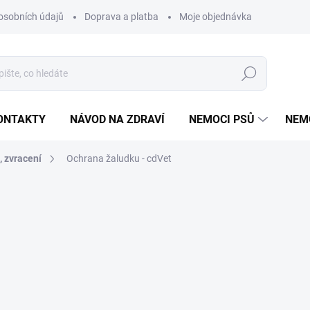
osobních údajů
Doprava a platba
Moje objednávka
Poradna
Hledat
ONTAKTY
NÁVOD NA ZDRAVÍ
NEMOCI PSŮ
NEM
, zvracení
Ochrana žaludku - cdVet