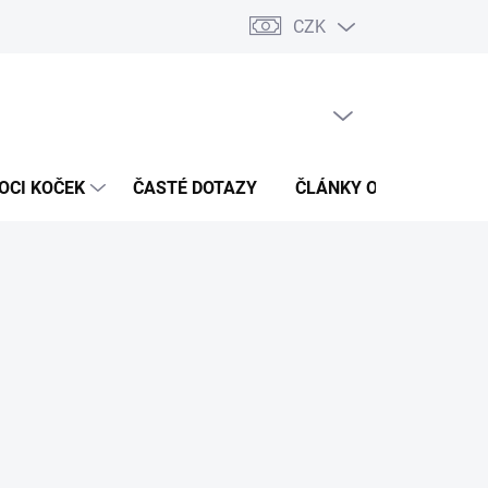
CZK
 / Kontakty
Hodnocení obchodu
PRÁZDNÝ KOŠÍK
NÁKUPNÍ
KOŠÍK
OCI KOČEK
ČASTÉ DOTAZY
ČLÁNKY O ZDRAVÍ