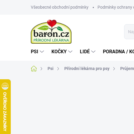
Přejít
Všeobecné obchodní podmínky
Podmínky ochrany 
na
obsah
PSI
KOČKY
LIDÉ
PORADNA / K
Domů
Psi
Přírodní lékárna pro psy
Průjem