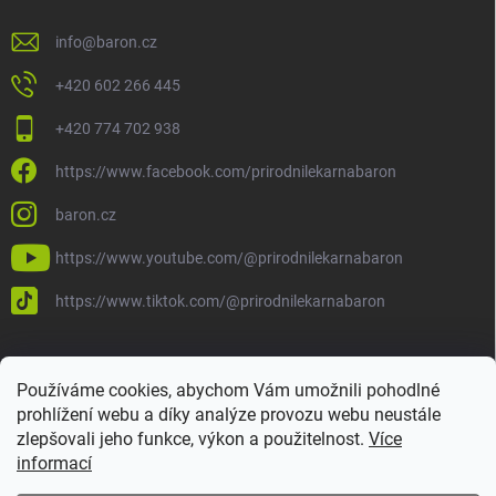
info
@
baron.cz
+420 602 266 445
+420 774 702 938
https://www.facebook.com/prirodnilekarnabaron
baron.cz
https://www.youtube.com/@prirodnilekarnabaron
https://www.tiktok.com/@prirodnilekarnabaron
Používáme cookies, abychom Vám umožnili pohodlné
prohlížení webu a díky analýze provozu webu neustále
zlepšovali jeho funkce, výkon a použitelnost.
Více
informací