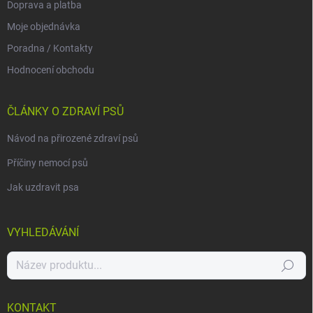
Doprava a platba
Moje objednávka
Poradna / Kontakty
Hodnocení obchodu
ČLÁNKY O ZDRAVÍ PSŮ
Návod na přirozené zdraví psů
Příčiny nemocí psů
Jak uzdravit psa
VYHLEDÁVÁNÍ
Hledat
KONTAKT