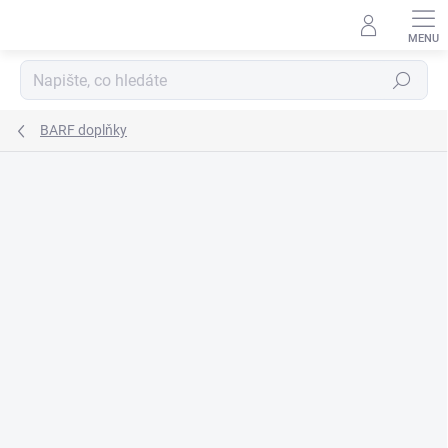
Přejít
na
obsah
Hledat
BARF doplňky