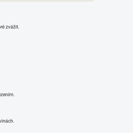
ré zvážit.
ezením.
vinách.