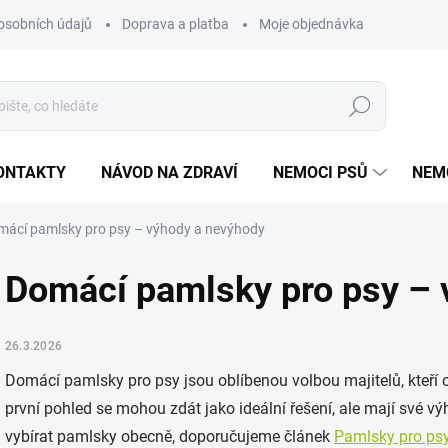
osobních údajů
Doprava a platba
Moje objednávka
Poradna
Hledat
ONTAKTY
NÁVOD NA ZDRAVÍ
NEMOCI PSŮ
NEM
mácí pamlsky pro psy – výhody a nevýhody
Domácí pamlsky pro psy – 
26.3.2026
Domácí pamlsky pro psy jsou oblíbenou volbou majitelů, kteří c
první pohled se mohou zdát jako ideální řešení, ale mají své v
vybírat pamlsky obecně, doporučujeme článek
Pamlsky pro psy