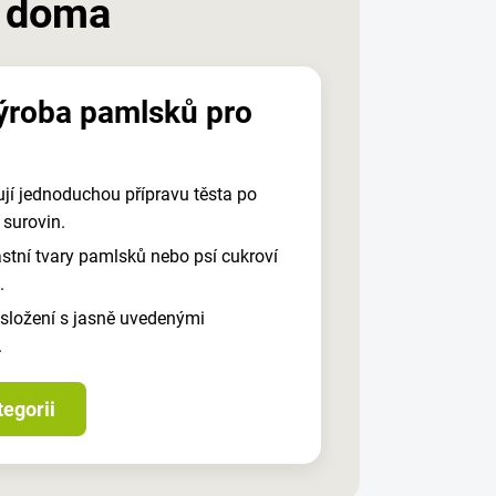
o doma
ýroba pamlsků pro
í jednoduchou přípravu těsta po
 surovin.
lastní tvary pamlsků nebo psí cukroví
.
 složení s jasně uvedenými
.
tegorii