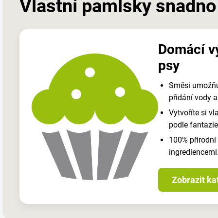
Vlastní pamlsky snadn
Domácí v
psy
Směsi umožňuj
přidání vody a
Vytvoříte si v
podle fantazie
100% přírodní
ingrediencemi
Zobrazit ka