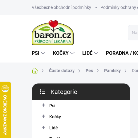
Přejít
Všeobecné obchodní podmínky
Podmínky ochrany 
na
obsah
PSI
KOČKY
LIDÉ
PORADNA / K
Domů
Časté dotazy
Pes
Pamlsky
Do
P
Kategorie
o
Přeskočit
s
kategorie
t
Psi
r
Kočky
a
n
Lidé
n