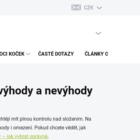
CZK
 / Kontakty
Hodnocení obchodu
PRÁZDNÝ KOŠÍK
NÁKUPNÍ
KOŠÍK
OCI KOČEK
ČASTÉ DOTAZY
ČLÁNKY O ZDRAVÍ
výhody a nevýhody
htějí mít plnou kontrolu nad složením. Na
ýhody i omezení. Pokud chcete vědět, jak
 – jak vybrat správně
.