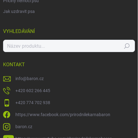
Příčiny nemocí psů
Jak uzdravit psa
VYHLEDÁVÁNÍ
Hledat
KONTAKT
info
@
baron.cz
+420 602 266 445
+420 774 702 938
https://www.facebook.com/prirodnilekarnabaron
baron.cz