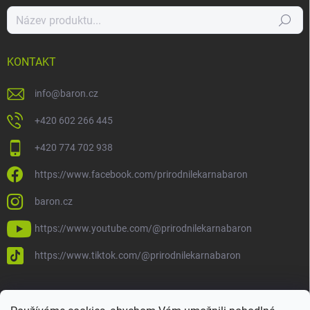
Hledat
KONTAKT
info
@
baron.cz
+420 602 266 445
+420 774 702 938
https://www.facebook.com/prirodnilekarnabaron
baron.cz
https://www.youtube.com/@prirodnilekarnabaron
https://www.tiktok.com/@prirodnilekarnabaron