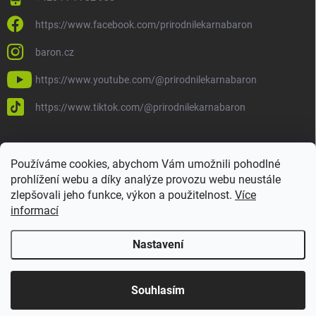
https://www.facebook.com/prirodnilekarnabaron
baron.cz
https://www.youtube.com/@prirodnilekarnabaron
https://www.tiktok.com/@prirodnilekarnabaron
Používáme cookies, abychom Vám umožnili pohodlné
prohlížení webu a díky analýze provozu webu neustále
zlepšovali jeho funkce, výkon a použitelnost.
Více
informací
Nastavení
Copyright 2026
Baron
. Všechna práva vyhrazena.
Upravit nastavení
cookies
Vytvořil Shoptet
Souhlasím