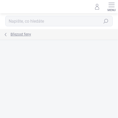
Přejít
na
obsah
Hledat
Březost feny