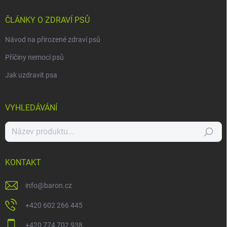
ČLÁNKY O ZDRAVÍ PSŮ
Návod na přirozené zdraví psů
Příčiny nemocí psů
Jak uzdravit psa
VYHLEDÁVÁNÍ
Hledat
KONTAKT
info
@
baron.cz
+420 602 266 445
+420 774 702 938